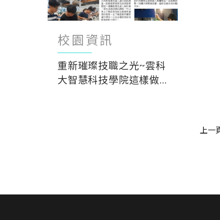
校園資訊
重新璀璨技職之光~雲科
大智慧科技學院這樣做...
上一